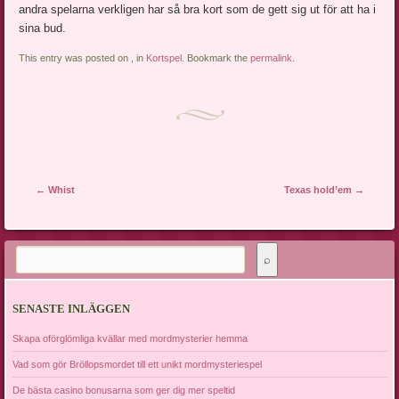
andra spelarna verkligen har så bra kort som de gett sig ut för att ha i
sina bud.
This entry was posted on , in
Kortspel
. Bookmark the
permalink
.
Post navigation
←
Whist
Texas hold’em
→
SENASTE INLÄGGEN
Skapa oförglömliga kvällar med mordmysterier hemma
Vad som gör Bröllopsmordet till ett unikt mordmysteriespel
De bästa casino bonusarna som ger dig mer speltid