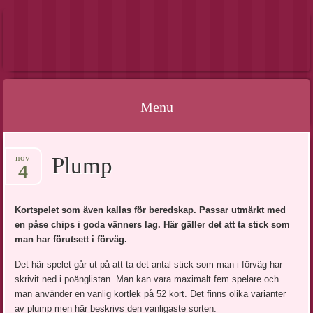
52VÄNNER
Menu
Skip
nov
Plump
to
4
content
Kortspelet som även kallas för beredskap. Passar utmärkt med
en påse chips i goda vänners lag. Här gäller det att ta stick som
man har förutsett i förväg.
Det här spelet går ut på att ta det antal stick som man i förväg har
skrivit ned i poänglistan. Man kan vara maximalt fem spelare och
man använder en vanlig kortlek på 52 kort. Det finns olika varianter
av plump men här beskrivs den vanligaste sorten.