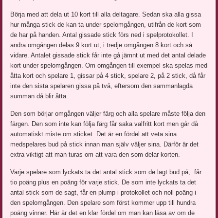
Börja med att dela ut 10 kort till alla deltagare. Sedan ska alla gissa
hur många stick de kan ta under spelomgången, utifrån de kort som
de har på handen. Antal gissade stick förs ned i spelprotokollet. I
andra omgången delas 9 kort ut, i tredje omgången 8 kort och så
vidare. Antalet gissade stick får inte gå jämnt ut med det antal delade
kort under spelomgången. Om omgången till exempel ska spelas med
åtta kort och spelare 1, gissar på 4 stick, spelare 2, på 2 stick, då får
inte den sista spelaren gissa på två, eftersom den sammanlagda
summan då blir åtta.
Den som börjar omgången väljer färg och alla spelare måste följa den
färgen. Den som inte kan följa färg får saka valfritt kort men går då
automatiskt miste om sticket. Det är en fördel att veta sina
medspelares bud på stick innan man själv väljer sina. Därför är det
extra viktigt att man turas om att vara den som delar korten.
Varje spelare som lyckats ta det antal stick som de lagt bud på, får
tio poäng plus en poäng för varje stick. De som inte lyckats ta det
antal stick som de sagt, får en plump i protokollet och noll poäng i
den spelomgången. Den spelare som först kommer upp till hundra
poäng vinner. Här är det en klar fördel om man kan läsa av om de