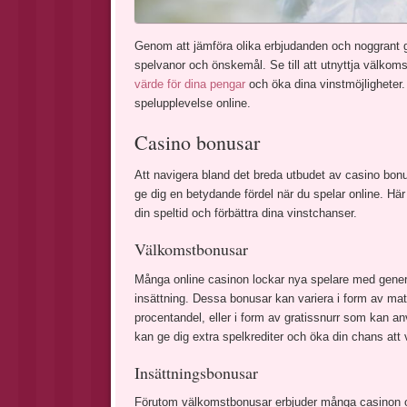
Genom att jämföra olika erbjudanden och noggrant g
spelvanor och önskemål. Se till att utnyttja välkom
värde för dina pengar
och öka dina vinstmöjligheter
spelupplevelse online.
Casino bonusar
Att navigera bland det breda utbudet av casino bon
ge dig en betydande fördel när du spelar online. Här
din speltid och förbättra dina vinstchanser.
Välkomstbonusar
Många online casinon lockar nya spelare med generö
insättning. Dessa bonusar kan variera i form av ma
procentandel, eller i form av gratissnurr som kan 
kan ge dig extra spelkrediter och öka din chans att v
Insättningsbonusar
Förutom välkomstbonusar erbjuder många casinon ock