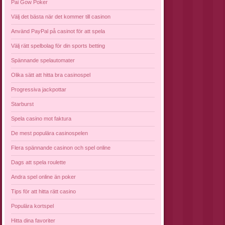
Pai Gow Poker
Välj det bästa när det kommer till casinon
Använd PayPal på casinot för att spela
Välj rätt spelbolag för din sports betting
Spännande spelautomater
Olika sätt att hitta bra casinospel
Progressiva jackpottar
Starburst
Spela casino mot faktura
De mest populära casinospelen
Flera spännande casinon och spel online
Dags att spela roulette
Andra spel online än poker
Tips för att hitta rätt casino
Populära kortspel
Hitta dina favoriter