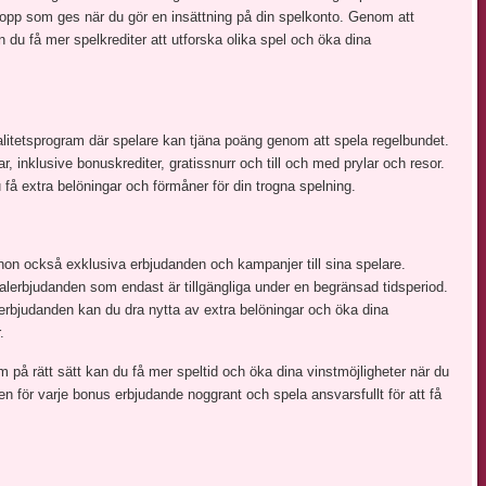
opp som ges när du gör en insättning på din spelkonto. Genom att
n du få mer spelkrediter att utforska olika spel och öka dina
jalitetsprogram där spelare kan tjäna poäng genom att spela regelbundet.
 inklusive bonuskrediter, gratissnurr och till och med prylar och resor.
få extra belöningar och förmåner för din trogna spelning.
on också exklusiva erbjudanden och kampanjer till sina spelare.
ialerbjudanden som endast är tillgängliga under en begränsad tidsperiod.
rbjudanden kan du dra nytta av extra belöningar och öka dina
.
 på rätt sätt kan du få mer speltid och öka dina vinstmöjligheter när du
ren för varje bonus erbjudande noggrant och spela ansvarsfullt för att få