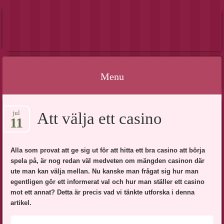
52VÄNNER
Menu
Skip
jul
Att välja ett casino
to
11
content
Alla som provat att ge sig ut för att hitta ett bra casino att börja
spela på, är nog redan väl medveten om mängden casinon där
ute man kan välja mellan. Nu kanske man frågat sig hur man
egentligen gör ett informerat val och hur man ställer ett casino
mot ett annat? Detta är precis vad vi tänkte utforska i denna
artikel.