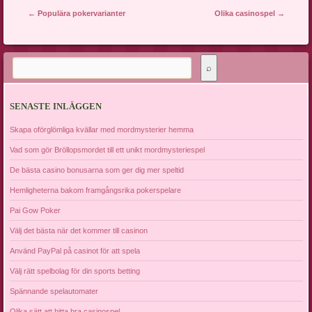
Post navigation
←
Populära pokervarianter
Olika casinospel
→
SENASTE INLÄGGEN
Skapa oförglömliga kvällar med mordmysterier hemma
Vad som gör Bröllopsmordet till ett unikt mordmysteriespel
De bästa casino bonusarna som ger dig mer speltid
Hemligheterna bakom framgångsrika pokerspelare
Pai Gow Poker
Välj det bästa när det kommer till casinon
Använd PayPal på casinot för att spela
Välj rätt spelbolag för din sports betting
Spännande spelautomater
Olika sätt att hitta bra casinospel